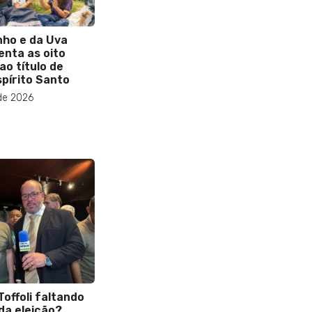
nho e da Uva
nta as oito
ao título de
spírito Santo
de 2026
offoli faltando
da eleição?