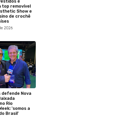
estidos e
m top removível
sthetic Show e
sino de crochê
aíses
de 2026
s defende Nova
Baixada
no Rio
Week: 'somos a
o Brasil'