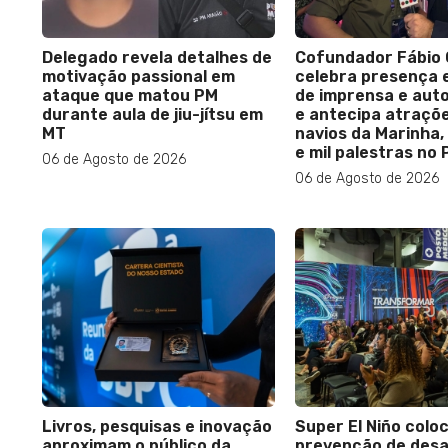
Delegado revela detalhes de
Cofundador Fábio 
motivação passional em
celebra presença
ataque que matou PM
de imprensa e auto
durante aula de jiu-jítsu em
e antecipa atraçõ
MT
navios da Marinha,
e mil palestras no 
06 de Agosto de 2026
06 de Agosto de 2026
Livros, pesquisas e inovação
Super El Niño colo
aproximam o público da
prevenção de des