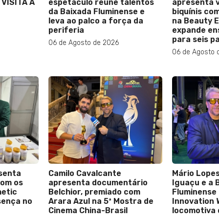
 VISITA A
espetáculo reúne talentos
apresenta v
da Baixada Fluminense e
biquínis co
leva ao palco a força da
na Beauty E
periferia
expande en
para seis p
06 de Agosto de 2026
06 de Agosto 
senta
Camilo Cavalcante
Mário Lope
com os
apresenta documentário
Iguaçu e a 
hetic
Belchior, premiado com
Fluminense 
sença no
Arara Azul na 5ª Mostra de
Innovation 
Cinema China-Brasil
locomotiva d