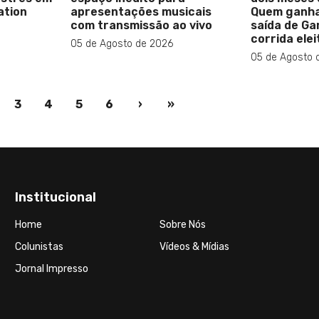
ation
apresentações musicais
Quem ganha
com transmissão ao vivo
saída de Ga
corrida elei
05 de Agosto de 2026
05 de Agosto 
nt)
3
4
5
6
›
»
Institucional
Home
Sobre Nós
Colunistas
Vídeos & Mídias
Jornal Impresso