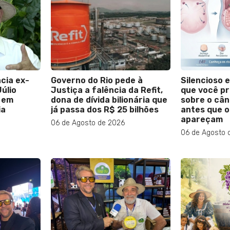
cia ex-
Governo do Rio pede à
Silencioso e
úlio
Justiça a falência da Refit,
que você pr
 em
dona de dívida bilionária que
sobre o cân
ia
já passa dos R$ 25 bilhões
antes que o
apareçam
06 de Agosto de 2026
06 de Agosto 