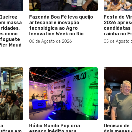
Queiroz
Fazenda Boa Fé leva queijo
Festa do Vi
 em massa
artesanal e inovação
2026 aprese
ridades,
tecnológica ao Agro
candidatas 
es como
Innovation Week no Rio
rainha no E
 foguete
06 de Agosto de 2026
05 de Agosto 
Píer Mauá
ca
Rádio Mundo Pop cria
Decisão de T
astres em
espaço inédito para
dois meses 