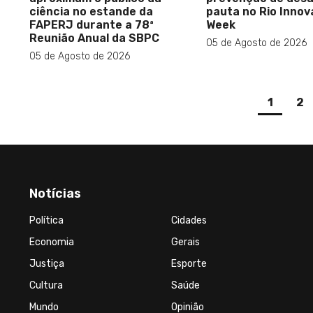
ciência no estande da
pauta no Rio Innov
FAPERJ durante a 78ª
Week
Reunião Anual da SBPC
05 de Agosto de 2026
05 de Agosto de 2026
(curre
1
2
Notícias
Política
Cidades
Economia
Gerais
Justiça
Esporte
Cultura
Saúde
Mundo
Opinião