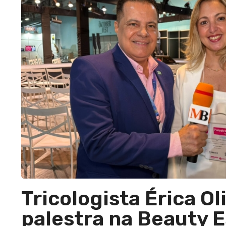
Tricologista Érica Ol
palestra na Beauty E