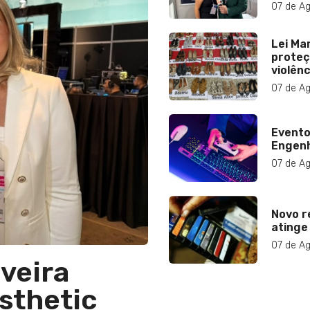
07 de A
Lei Ma
proteç
violênc
07 de A
Evento
Engenh
07 de A
Novo r
atinge
07 de A
iveira
sthetic