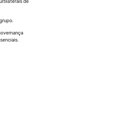
tilaterais de
 grupo.
 governança
senciais.