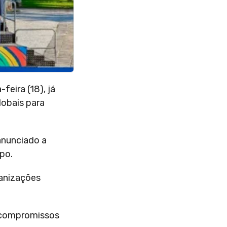
feira (18), já
lobais para
anunciado a
po.
ganizações
e compromissos