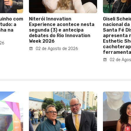
quinho com
Niterói Innovation
Giseli Sche
tudo: a
Experience acontece nesta
nacional da
nha na
segunda (3) e antecipa
Santa Fé Di
debates do Rio Innovation
apresenta 
Week 2026
Esthetic Sh
26
cachoterap
02 de Agosto de 2026
ferramenta
02 de Agos