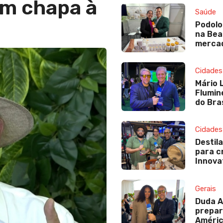
em chapa à
Saúde
Podolo
na Bea
mercad
Cidades
Mário 
Flumin
do Bras
Cidades
Destil
para c
Innova
Gerais
Duda A
prepar
Améric