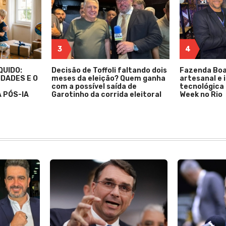
3
4
QUIDO:
Decisão de Toffoli faltando dois
Fazenda Boa 
DADES E O
meses da eleição? Quem ganha
artesanal e 
com a possível saída de
tecnológica 
 PÓS-IA
Garotinho da corrida eleitoral
Week no Rio