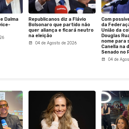
te Dalma
Republicanos diz a Flávio
Com possív
vice-
Bolsonaro que partido não
da Federaç
quer aliança e ficará neutro
União da co
na eleição
Douglas Rua
26
nome para s
04 de Agosto de 2026
Canella na 
Senado no R
04 de Agos