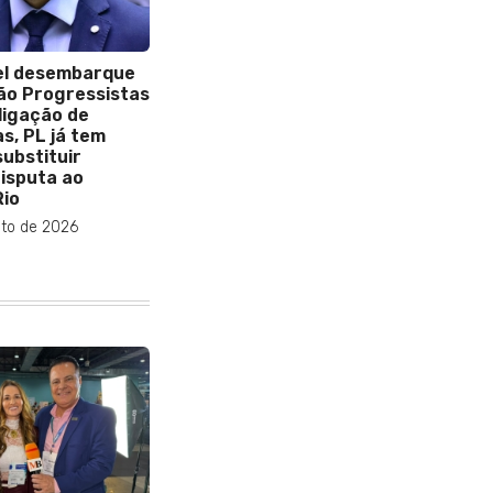
el desembarque
ão Progressistas
ligação de
s, PL já tem
ubstituir
disputa ao
io
to de 2026