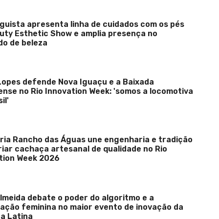
guista apresenta linha de cuidados com os pés
uty Esthetic Show e amplia presença no
o de beleza
Lopes defende Nova Iguaçu e a Baixada
ense no Rio Innovation Week: 'somos a locomotiva
il'
aria Rancho das Águas une engenharia e tradição
riar cachaça artesanal de qualidade no Rio
tion Week 2026
lmeida debate o poder do algoritmo e a
ação feminina no maior evento de inovação da
a Latina