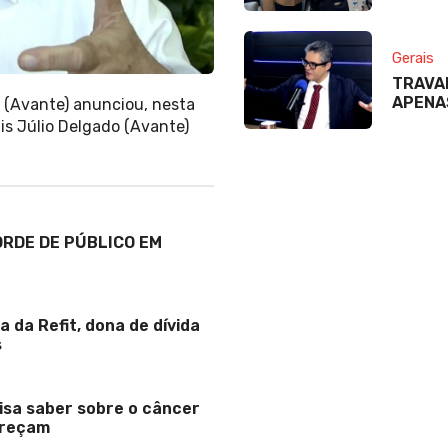
Gerais
TRAVA
APENA
 (Avante) anunciou, nesta
is Júlio Delgado (Avante)
ORDE DE PÚBLICO EM
a da Refit, dona de dívida
s
cisa saber sobre o câncer
areçam