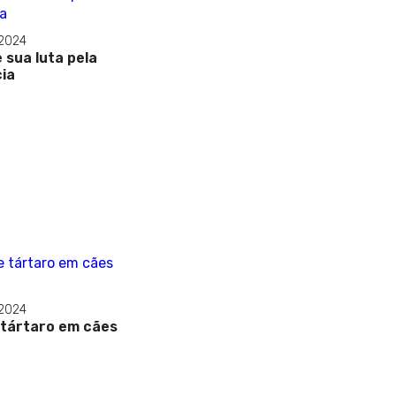
 2024
 sua luta pela
ia
 2024
 tártaro em cães