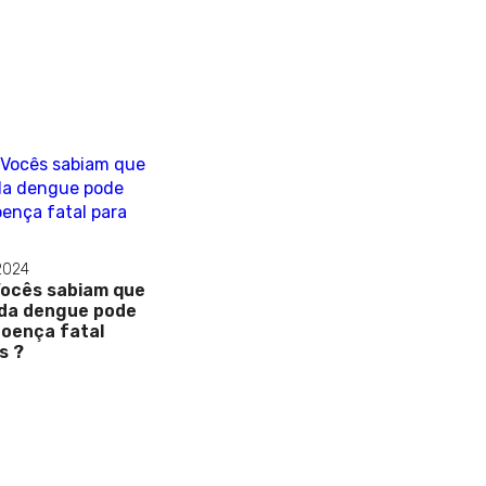
 2024
Vocês sabiam que
 da dengue pode
doença fatal
s ?