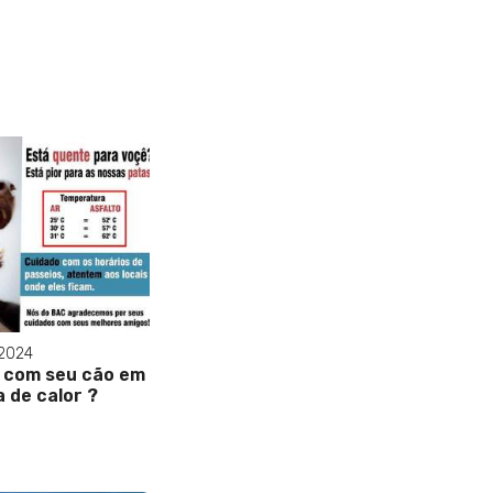
 2024
 com seu cão em
a de calor ?