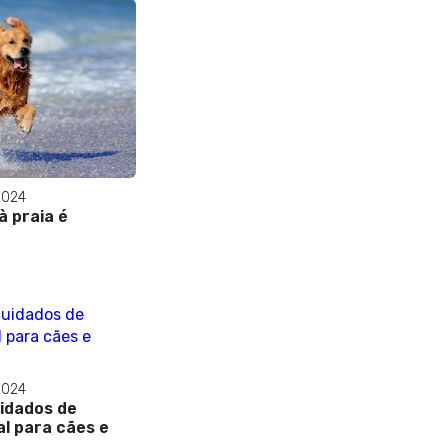
2024
à praia é
2024
idados de
al para cães e