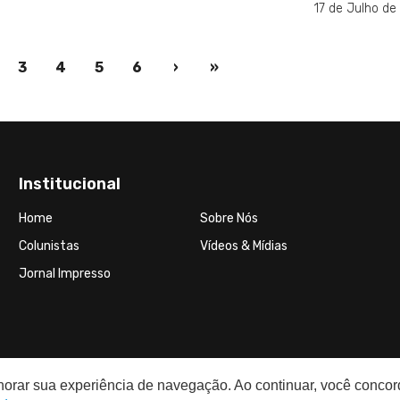
17 de Julho de
nt)
3
4
5
6
›
»
Institucional
Home
Sobre Nós
Colunistas
Vídeos & Mídias
Jornal Impresso
elhorar sua experiência de navegação. Ao continuar, você conco