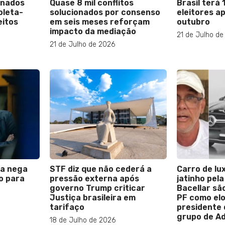
enados
Quase 8 mil conflitos
Brasil terá 
oleta-
solucionados por consenso
eleitores a
eitos
em seis meses reforçam
outubro
impacto da mediação
21 de Julho de
21 de Julho de 2026
ça nega
STF diz que não cederá a
Carro de lu
o para
pressão externa após
jatinho pela
governo Trump criticar
Bacellar sã
Justiça brasileira em
PF como elo
tarifaço
presidente d
grupo de Ad
18 de Julho de 2026