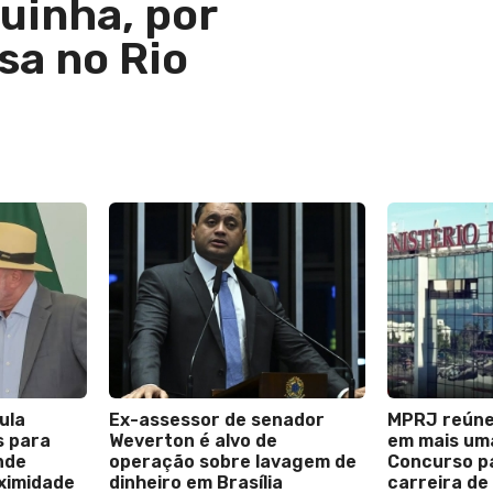
ruinha, por
sa no Rio
ula
Ex-assessor de senador
MPRJ reúne
s para
Weverton é alvo de
em mais uma
nde
operação sobre lavagem de
Concurso pa
ximidade
dinheiro em Brasília
carreira de