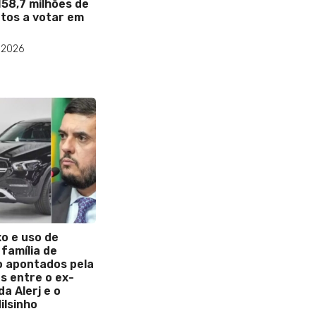
158,7 milhões de
ptos a votar em
 2026
xo e uso de
 família de
o apontados pela
s entre o ex-
a Alerj e o
ilsinho