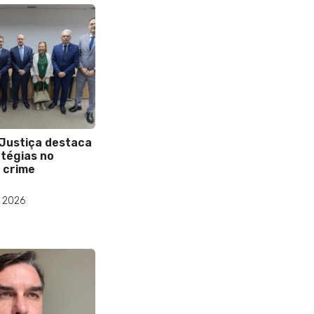
 Justiça destaca
tégias no
 crime
e 2026