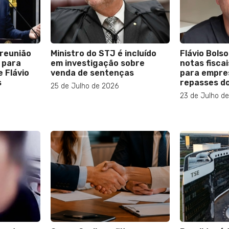
reunião
Ministro do STJ é incluído
Flávio Bols
 para
em investigação sobre
notas fiscai
 Flávio
venda de sentenças
para empre
s
repasses d
25 de Julho de 2026
23 de Julho d