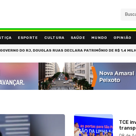
STIÇA
ESPORTE
CULTURA
SAÚDE
MUNDO
OPINIÃO
PARA O DEBATE NA BAND: 'FOGE NÃO, TÁ BABY?'
MPRJ PRENDE M
TCE in
transp
08 de A