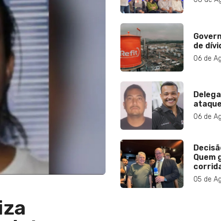
Govern
de dívi
06 de A
Delega
ataque
06 de A
Decisã
Quem g
corrida
05 de A
iza