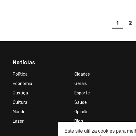
(curre
1
2
Notícias
Política
Cidades
Economia
Gerais
Justiça
Esporte
Cultura
Saúde
Mundo
Opinião
Lazer
Blog
Este site utiliza cookies para m