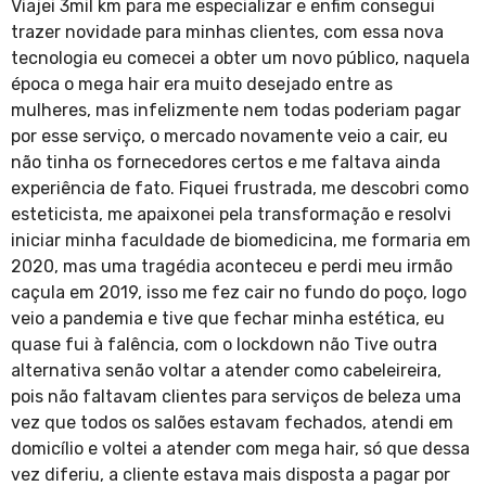
Viajei 3mil km para me especializar e enfim consegui
trazer novidade para minhas clientes, com essa nova
tecnologia eu comecei a obter um novo público, naquela
época o mega hair era muito desejado entre as
mulheres, mas infelizmente nem todas poderiam pagar
por esse serviço, o mercado novamente veio a cair, eu
não tinha os fornecedores certos e me faltava ainda
experiência de fato. Fiquei frustrada, me descobri como
esteticista, me apaixonei pela transformação e resolvi
iniciar minha faculdade de biomedicina, me formaria em
2020, mas uma tragédia aconteceu e perdi meu irmão
caçula em 2019, isso me fez cair no fundo do poço, logo
veio a pandemia e tive que fechar minha estética, eu
quase fui à falência, com o lockdown não Tive outra
alternativa senão voltar a atender como cabeleireira,
pois não faltavam clientes para serviços de beleza uma
vez que todos os salões estavam fechados, atendi em
domicílio e voltei a atender com mega hair, só que dessa
vez diferiu, a cliente estava mais disposta a pagar por