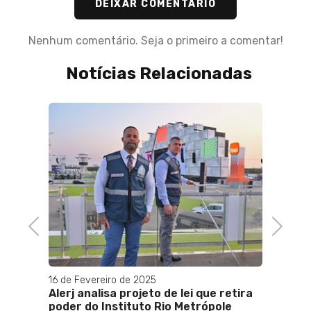
DEIXAR COMENTÁRIO
Nenhum comentário. Seja o primeiro a comentar!
Notícias Relacionadas
ândalo
mar o
tou o
Previous
Next
16 de Fevereiro de 2025
18 de J
Alerj analisa projeto de lei que retira
Disque
poder do Instituto Rio Metrópole
que c