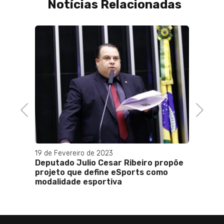
Notícias Relacionadas
05 de 
Flamen
enfren
oitav
Previous
Next
19 de Fevereiro de 2023
e
Deputado Julio Cesar Ribeiro propõe
 jogo
projeto que define eSports como
modalidade esportiva