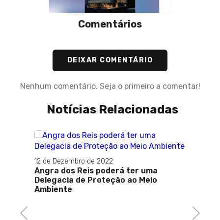
Comentários
DEIXAR COMENTÁRIO
Nenhum comentário. Seja o primeiro a comentar!
Notícias Relacionadas
2022
poderá ter uma
06 de Outubro de 2021
oteção ao Meio
Servidores protestam contra 
de austeridade nas galerias da A
saiba o que foi votado
Previous
Next