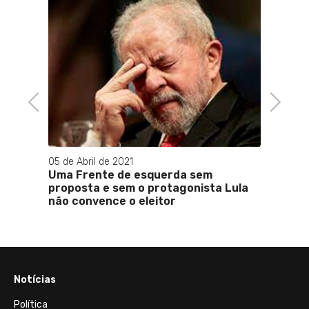
quita
Previous
Next
05 de Abril de 2021
29 de 
Uma Frente de esquerda sem
Daniel
proposta e sem o protagonista Lula
ver at
não convence o eleitor
Notícias
Política