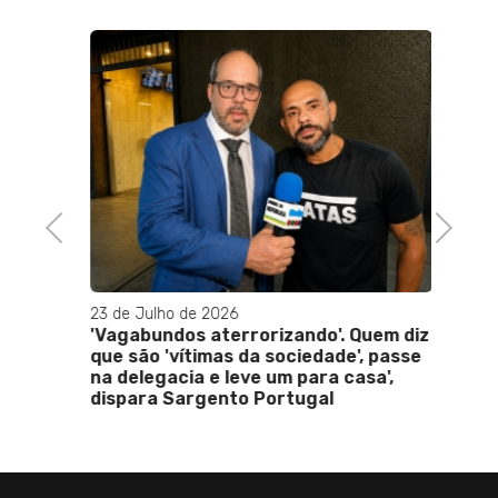
02 de 
gal
Navio 
s,
grand
São J
Previous
Next
23 de Julho de 2026
'Vagabundos aterrorizando'. Quem diz
que são 'vítimas da sociedade', passe
na delegacia e leve um para casa',
dispara Sargento Portugal