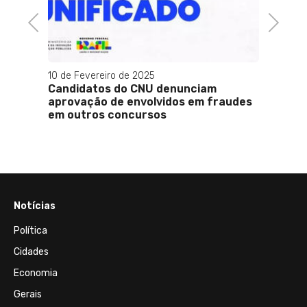
Previous
Next
5
19 de Fevereiro de 2025
U denunciam
Ex-namorado relembra dois anos
lvidos em fraudes
Glória Maria: Sempre será
sos
inesquecível
Notícias
Política
Cidades
Economia
Gerais