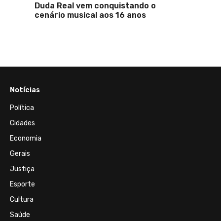
Duda Real vem conquistando o
Madur
cenário musical aos 16 anos
criati
no Do
Notícias
Política
Cidades
Economia
Gerais
Justiça
Esporte
Cultura
Saúde