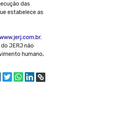
execução das
que estabelece as
www.jerj.com.br
.
l do JERJ não
lvimento humano,