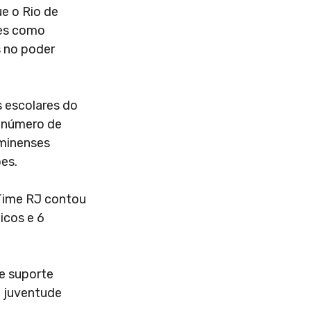
e o Rio de
res como
s no poder
 escolares do
r número de
uminenses
es.
 Time RJ contou
icos e 6
 e suporte
a juventude