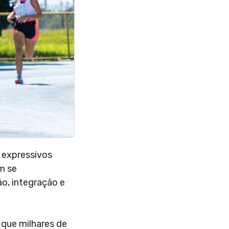
s expressivos
m se
o, integração e
 que milhares de