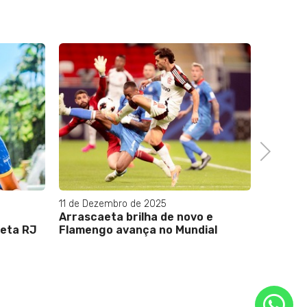
Next
11 de Dezembro de 2025
05 de De
Arrascaeta brilha de novo e
Copa: A
leta RJ
Flamengo avança no Mundial
vencer 