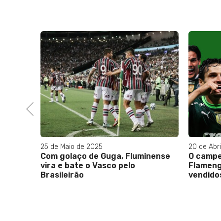
ssa a
inho”
Previous
25 de Maio de 2025
20 de Abr
Com golaço de Guga, Fluminense
O campe
vira e bate o Vasco pelo
Flameng
Brasileirão
vendido