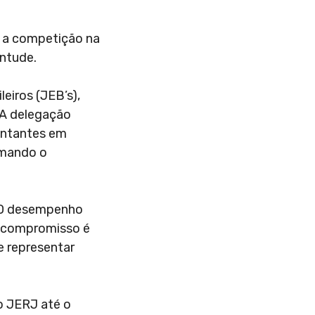
u a competição na
entude.
eiros (JEB’s),
 A delegação
sentantes em
rmando o
. O desempenho
so compromisso é
e representar
do JERJ até o