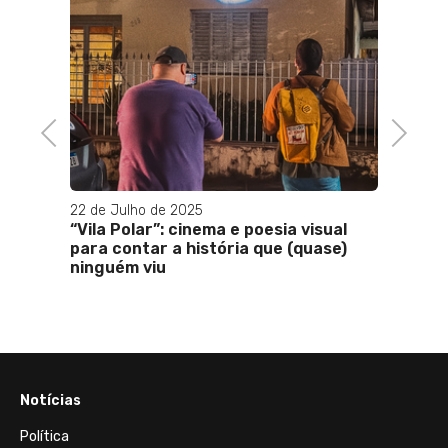
11 de D
Mocid
Miguel
Convi
Previous
Next
22 de Julho de 2025
orça
“Vila Polar”: cinema e poesia visual
io
para contar a história que (quase)
ninguém viu
Notícias
Política