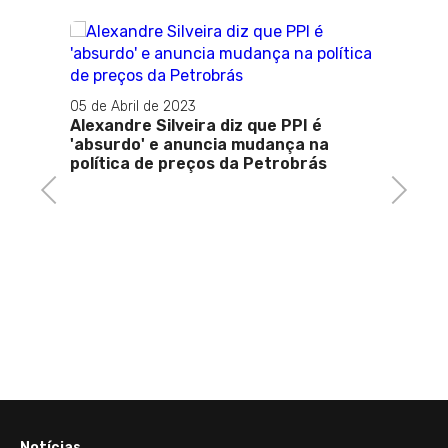
05 de 
Mulhe
05 de Abril de 2023
mestre
Mamãe 
Alexandre Silveira diz que PPI é
'absurdo' e anuncia mudança na
política de preços da Petrobrás
Previous
Next
Notícias