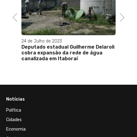
de
de Rio
Previous
Next
24 de Julho de 2023
05 de O
Deputado estadual Guilherme Delaroli
Zé Ra
cobra expansão da rede de água
José 
canalizada em Itaboraí
Notícias
Política
Cidades
Economia