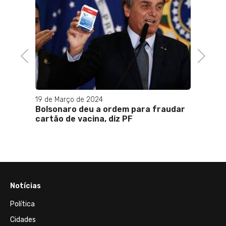
10 de 
Saramp
evitam
m
Previous
Next
19 de Março de 2024
Bolsonaro deu a ordem para fraudar
cartão de vacina, diz PF
Notícias
Política
Cidades