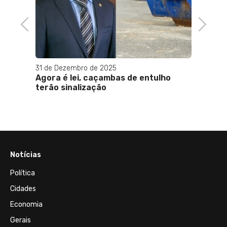
Previous
Next
31 de Dezembro de 2025
Agora é lei, caçambas de entulho
to
terão sinalização
ar
Notícias
Política
Cidades
Economia
Gerais