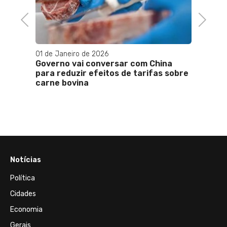
Previous
Next
01 de Janeiro de 2026
25 de 
Governo vai conversar com China
Com r
para reduzir efeitos de tarifas sobre
menor 
carne bovina
desig
Notícias
Política
Cidades
Economia
Gerais