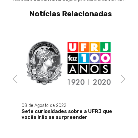
Notícias Relacionadas
ública
r
Previous
Next
08 de Agosto de 2022
23 de 
Sete curiosidades sobre a UFRJ que
'Cons
vocês irão se surpreender