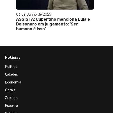
01 de Setembro de 2025
 Lula e
Saiba quais são os ministros que irão
r
julgar Bolsonaro no STF
Notícias
Política
Cidades
Economia
Gerais
Justiça
Esporte