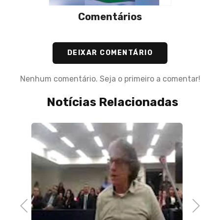
Comentários
DEIXAR COMENTÁRIO
Nenhum comentário. Seja o primeiro a comentar!
Notícias Relacionadas
30 d
Bar
Sup
Previous
Next