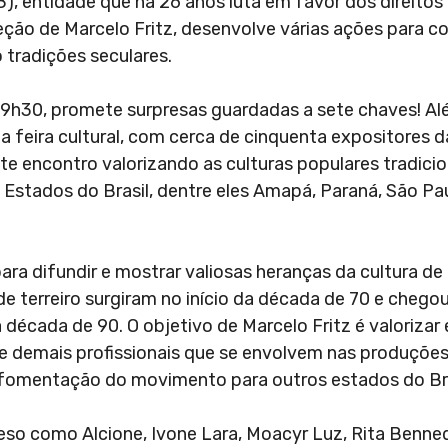
8), entidade que há 26 anos luta em favor dos direito
reção de Marcelo Fritz, desenvolve várias ações para 
o tradições seculares.
às 19h30, promete surpresas guardadas a sete chaves! A
 feira cultural, com cerca de cinquenta expositores d
te encontro valorizando as culturas populares tradicion
s Estados do Brasil, dentre eles Amapá, Paraná, São Pau
ara difundir e mostrar valiosas heranças da cultura de
e terreiro surgiram no início da década de 70 e chego
écada de 90. O objetivo de Marcelo Fritz é valorizar 
ntre demais profissionais que se envolvem nas produçõ
 a fomentação do movimento para outros estados do Bra
peso como Alcione, Ivone Lara, Moacyr Luz, Rita Benne