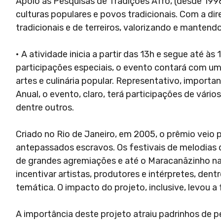
Apoio às Pesquisas de Tradições Afro, (desde 199
culturas populares e povos tradicionais. Com a di
tradicionais e de terreiros, valorizando e mantend
• A atividade inicia a partir das 13h e segue até 
participações especiais, o evento contará com uma
artes e culinária popular. Representativo, importan
Anual, o evento, claro, terá participações de vário
dentre outros.
Criado no Rio de Janeiro, em 2005, o prêmio veio p
antepassados escravos. Os festivais de melodias d
de grandes agremiações e até o Maracanãzinho na d
incentivar artistas, produtores e intérpretes, de
temática. O impacto do projeto, inclusive, levou
A importância deste projeto atraiu padrinhos de 