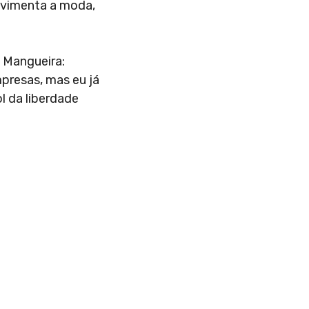
movimenta a moda,
 Mangueira:
mpresas, mas eu já
l da liberdade