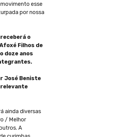
o, movimento esse
eturpada por nossa
 receberá o
Afoxé Filhos de
po doze anos
integrantes.
r José Beniste
 relevante
rá ainda diversas
ro / Melhor
outros. A
de curimbas,