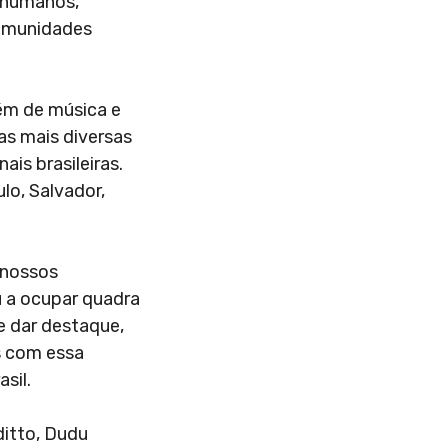
s humanos,
comunidades
lém de música e
as mais diversas
ais brasileiras.
lo, Salvador,
 nossos
u a ocupar quadra
e dar destaque,
es com essa
sil.
ditto, Dudu