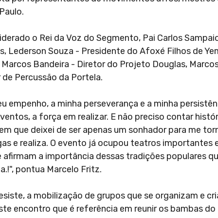
 Paulo.
iderado o Rei da Voz do Segmento, Pai Carlos Sampaio
is, Lederson Souza - Presidente do Afoxé Filhos de Y
, Marcos Bandeira - Diretor do Projeto Douglas, Marco
r de Percussão da Portela.
u empenho, a minha perseverança e a minha persistên
ventos, a força em realizar. E não preciso contar histór
em que deixei de ser apenas um sonhador para me torn
as e realiza. O evento já ocupou teatros importantes
e afirmam a importância dessas tradições populares q
a.!", pontua Marcelo Fritz.
resiste, a mobilização de grupos que se organizam e cr
ste encontro que é referência em reunir os bambas d