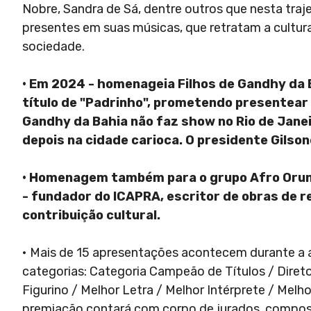
Nobre, Sandra de Sá, dentre outros que nesta tra
presentes em suas músicas, que retratam a cultura 
sociedade.
• Em 2024 - homenageia Filhos de Gandhy da B
título de "Padrinho", prometendo presentear
Gandhy da Bahia não faz show no Rio de Jane
depois na cidade carioca. O presidente Gilson
• Homenagem também para o grupo Afro Orunm
- fundador do ICAPRA, escritor de obras de re
contribuição cultural.
• Mais de 15 apresentações acontecem durante a ati
categorias: Categoria Campeão de Títulos / Direto
Figurino / Melhor Letra / Melhor Intérprete / Melh
premiação contará com corpo de jurados, compos