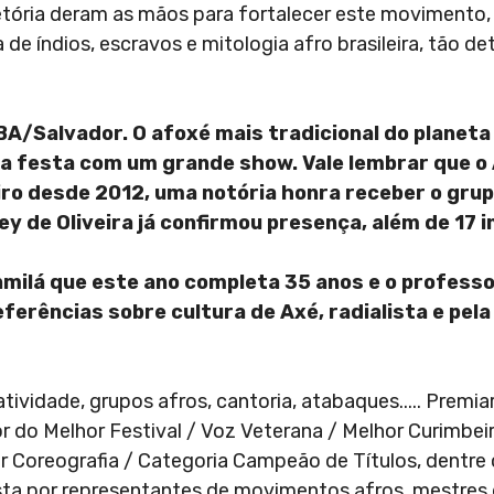
jetória deram as mãos para fortalecer este moviment
de índios, escravos e mitologia afro brasileira, tão d
A/Salvador. O afoxé mais tradicional do planeta
 a festa com um grande show. Vale lembrar que o 
iro desde 2012, uma notória honra receber o gru
ey de Oliveira já confirmou presença, além de 17 
ilá que este ano completa 35 anos e o professo
ferências sobre cultura de Axé, radialista e pela
vidade, grupos afros, cantoria, atabaques..... Premia
r do Melhor Festival / Voz Veterana / Melhor Curimbei
or Coreografia / Categoria Campeão de Títulos, dentre 
ta por representantes de movimentos afros, mestres 