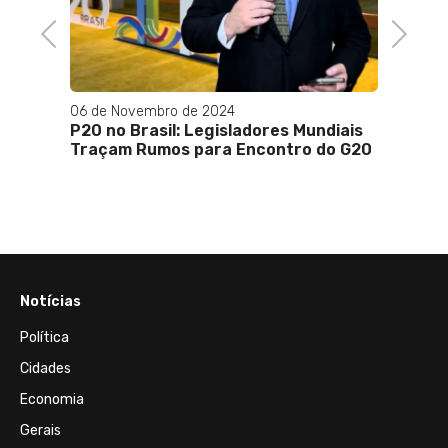
Previous
Next
06 de Novembro de 2024
28 de 
a
P20 no Brasil: Legisladores Mundiais
Em trê
uro do
Traçam Rumos para Encontro do G20
fase d
a do
influê
Notícias
Política
Cidades
Economia
Gerais