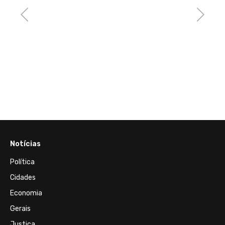
Previous
Next
27 de J
Polêm
entre
símbo
Notícias
Política
Cidades
Economia
Gerais
Justiça