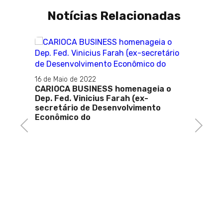
Notícias Relacionadas
16 de Maio de 2022
24 de 
CARIOCA BUSINESS homenageia o
Empre
Dep. Fed. Vinicius Farah (ex-
prazo
secretário de Desenvolvimento
de de
Econômico do
Previous
Next
a
netos