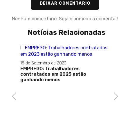
DEIXAR COMENTÁRIO
Nenhum comentário. Seja o primeiro a comentar!
Notícias Relacionadas
18 de Setembro de 2023
EMPREGO: Trabalhadores
contratados em 2023 estão
ganhando menos
io
onar
Previous
Next
05 de J
Vai vi
adole