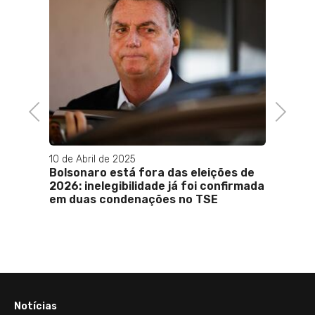
Previous
Next
10 de Abril de 2025
29 de 
carros
Bolsonaro está fora das eleições de
MPRJ 
li
2026: inelegibilidade já foi confirmada
do Cl
em duas condenações no TSE
Notícias