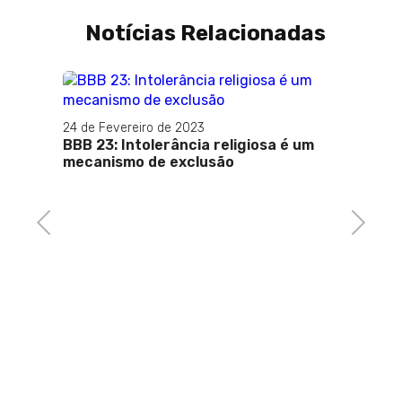
Notícias Relacionadas
24 de Fevereiro de 2023
BBB 23: Intolerância religiosa é um
mecanismo de exclusão
 nome
grande
Previous
Next
30 de M
Um an
cultu