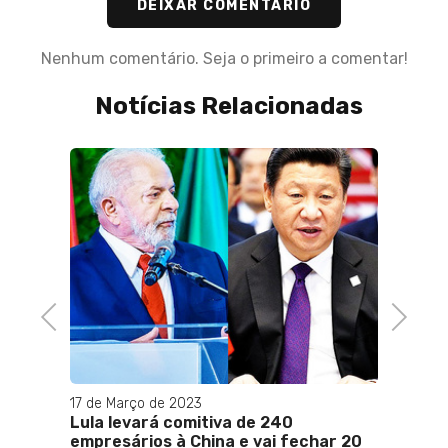
DEIXAR COMENTÁRIO
Nenhum comentário. Seja o primeiro a comentar!
Notícias Relacionadas
Previous
Next
17 de Março de 2023
12 de 
stado
Lula levará comitiva de 240
Chile,
empresários à China e vai fechar 20
um pa