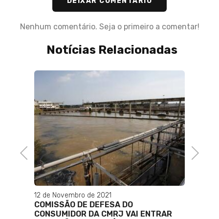
DEIXAR COMENTÁRIO
Nenhum comentário. Seja o primeiro a comentar!
Notícias Relacionadas
11 de A
Polici
Desem
E
Neto 
LO-
 SERÁ
Previous
Next
12 de Novembro de 2021
COMISSÃO DE DEFESA DO
CONSUMIDOR DA CMRJ VAI ENTRAR