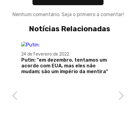
Nenhum comentário. Seja o primeiro a comentar!
Notícias Relacionadas
24 de Fevereiro de 2022
Putin: "em dezembro, tentamos um
acordo com EUA, mas eles não
a
mudam; são um império da mentira"
Previous
Next
21 de 
MUSK:
Twitte