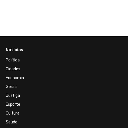
mp uma
Franç
escal
para 
democ
Notícias
Política
Cidades
Economia
Gerais
Justiça
Esporte
Cultura
Saúde