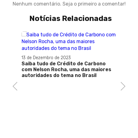
Nenhum comentário. Seja o primeiro a comentar!
Notícias Relacionadas
13 de Dezembro de 2023
Saiba tudo de Crédito de Carbono
com Nelson Rocha, uma das maiores
autoridades do tema no Brasil
Previous
Next
26 de 
rdo
Proje
s nos
conde
ra do
impass
indef