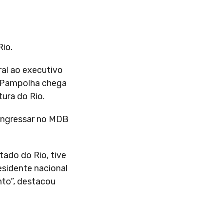
Rio.
ral ao executivo
, Pampolha chega
ura do Rio.
 ingressar no MDB
ado do Rio, tive
esidente nacional
nto”, destacou