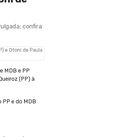
vulgada; confira
 e
MDB e PP
ueiroz (PP) à
o PP e do MDB