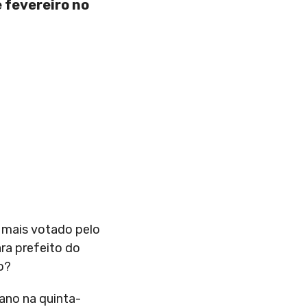
 fevereiro no
l mais votado pelo
ara prefeito do
o?
ano na quinta-