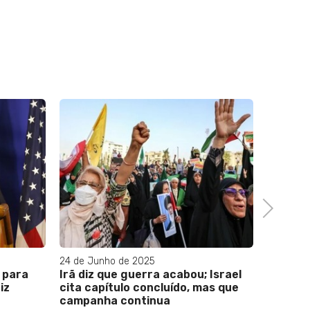
Next
24 de Junho de 2025
03 de Ja
l para
Irã diz que guerra acabou; Israel
FBHA c
iz
cita capítulo concluído, mas que
turista
campanha continua
2024