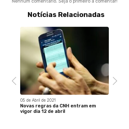
Nenhum comentário. Seja o primeiro a comentar!
Notícias Relacionadas
Previous
Next
05 de Abril de 2021
22 de O
eitos
Novas regras da CNH entram em
Boulos
no 1º
vigor dia 12 de abril
Nunes
Bolson