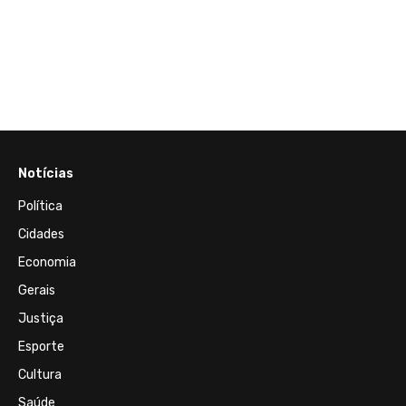
19 de 
Baixa
Empre
Event
Notícias
Política
Cidades
Economia
Gerais
Justiça
Esporte
Cultura
Saúde