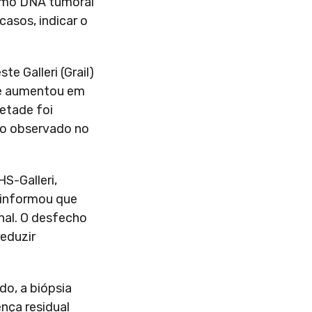
como DNA tumoral
casos, indicar o
e Galleri (Grail)
me aumentou em
etade foi
 do observado no
S-Galleri,
 informou que
nal. O desfecho
reduzir
o, a biópsia
nça residual