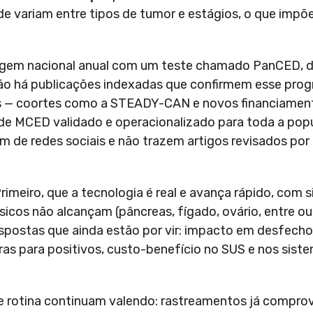
de variam entre tipos de tumor e estágios, o que impõe
riagem nacional anual com um teste chamado PanCED, 
não há publicações indexadas que confirmem esse prog
aís — coortes como a STEADY-CAN e novos financiamen
 de MCED validado e operacionalizado para toda a pop
m de redes sociais e não trazem artigos revisados por
 Primeiro, que a tecnologia é real e avança rápido, com 
sicos não alcançam (pâncreas, fígado, ovário, entre ou
spostas que ainda estão por vir: impacto em desfecho
as para positivos, custo-benefício no SUS e nos siste
de rotina continuam valendo: rastreamentos já compr