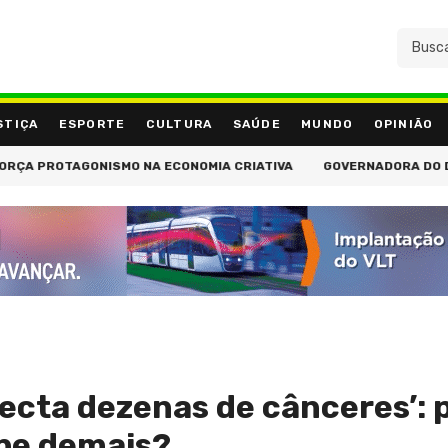
STIÇA
ESPORTE
CULTURA
SAÚDE
MUNDO
OPINIÃO
ONISMO NA ECONOMIA CRIATIVA
GOVERNADORA DO DISTRITO LC1 
ecta dezenas de cânceres’:
ype demais?