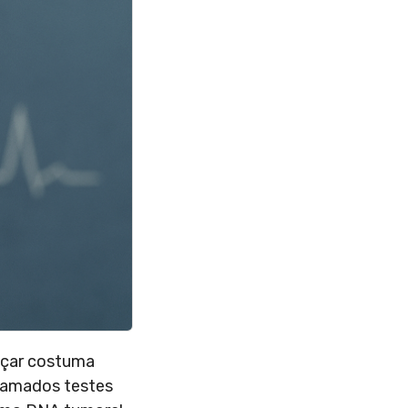
nçar costuma
chamados testes