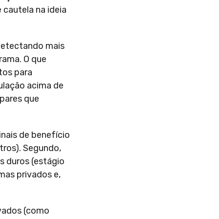
 cautela na ideia
detectando mais
rama. O que
tos para
ulação acima de
 pares que
sinais de benefício
tros). Segundo,
s duros (estágio
mas privados e,
ovados (como