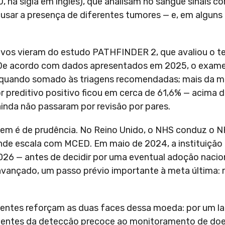
 na sigla em inglês), que analisam no sangue sinais 
usar a presença de diferentes tumores — e, em alguns 
vos vieram do estudo PATHFINDER 2, que avaliou o test
. De acordo com dados apresentados em 2025, o exa
 quando somado às triagens recomendadas; mais da m
r preditivo positivo ficou em cerca de 61,6% — acima
inda não passaram por revisão por pares.
agem é de prudência. No Reino Unido, o NHS conduz o NH
nde escala com MCED. Em maio de 2024, a instituição
2026 — antes de decidir por uma eventual adoção nacio
avançado, um passo prévio importante à meta última: 
entes reforçam as duas faces dessa moeda: por um lad
scentes da detecção precoce ao monitoramento de doe