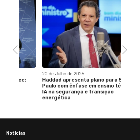
Previous
Next
20 de Julho de 2026
29 de 
ce:
Haddad apresenta plano para São
Quem 
Paulo com ênfase em ensino técnico,
noivin
IA na segurança e transição
e pro
energética
Notícias