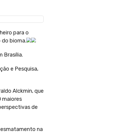
heiro para o
 do bioma.
 Brasília.
ção e Pesquisa,
raldo Alckmin, que
0 maiores
perspectivas de
 desmatamento na