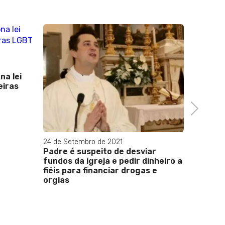
na lei
19 de Fev
eiras
O Brasi
maioria
interna
Next
Casa B
24 de Setembro de 2021
Padre é suspeito de desviar
fundos da igreja e pedir dinheiro a
fiéis para financiar drogas e
orgias