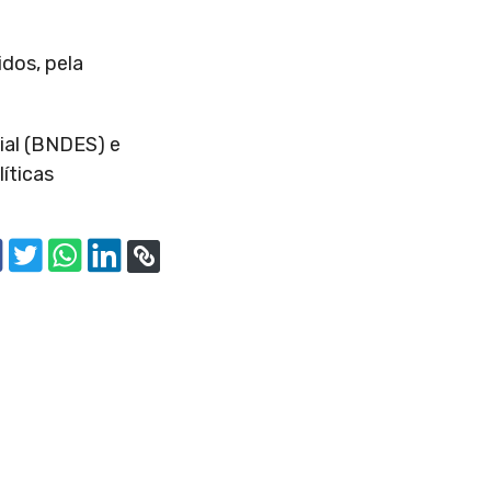
dos, pela
ial (BNDES) e
íticas