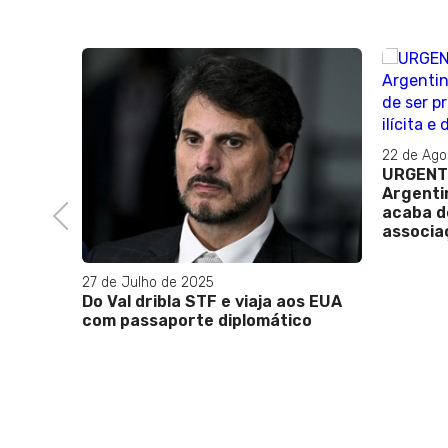
22 de Ago
URGENTE
Argentin
acaba d
Previous
associaç
27 de Julho de 2025
esso de
Do Val dribla STF e viaja aos EUA
e
com passaporte diplomático
ar