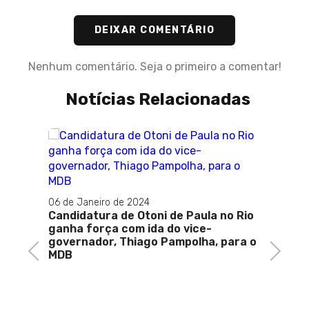
DEIXAR COMENTÁRIO
Nenhum comentário. Seja o primeiro a comentar!
Notícias Relacionadas
tos em
19 de J
MEDO:
06 de Janeiro de 2024
Inácio
Candidatura de Otoni de Paula no Rio
invest
ganha força com ida do vice-
governador, Thiago Pampolha, para o
Previous
Next
MDB