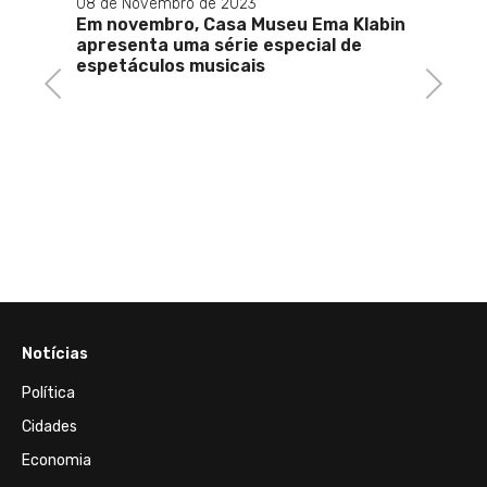
08 de Novembro de 2023
ro
Em novembro, Casa Museu Ema Klabin
apresenta uma série especial de
espetáculos musicais
Previous
Next
27 de M
Vista
cario
Notícias
Política
Cidades
Economia