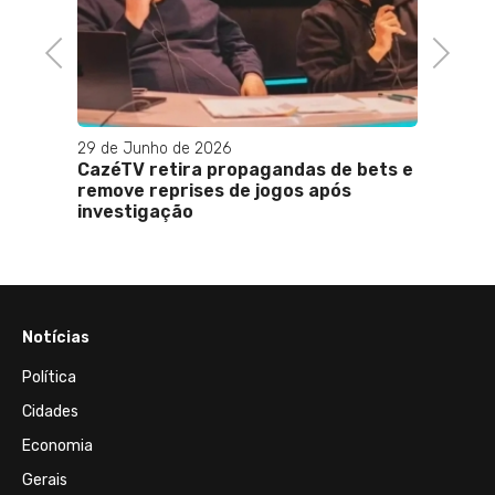
Previous
Next
29 de Junho de 2026
30 de 
enta do
CazéTV retira propagandas de bets e
Teres
so de
remove reprises de jogos após
por al
investigação
Notícias
Política
Cidades
Economia
Gerais