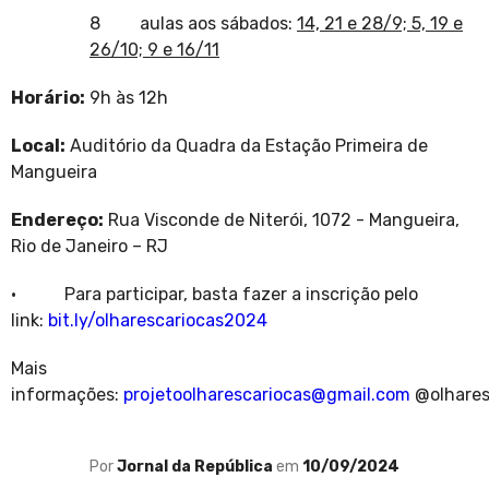
8
aulas aos sábados:
14, 21 e 28/9; 5, 19 e
26/10; 9 e 16/11
Horário:
9h às 12h
Local:
Auditório da Quadra da Estação Primeira de
Mangueira
Endereço:
Rua Visconde de Niterói, 1072 - Mangueira,
Rio de Janeiro – RJ
• Para participar, basta fazer a inscrição pelo
link:
bit.ly/olharescariocas2024
Mais
informações:
projetoolharescariocas@gmail.com
@olhares
Por
Jornal da República
em
10/09/2024