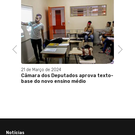
how de
gédia
Previous
Next
21 de Março de 2024
15 de F
Câmara dos Deputados aprova texto-
Fábio
base do novo ensino médio
refri
festa
Amigo
Notícias