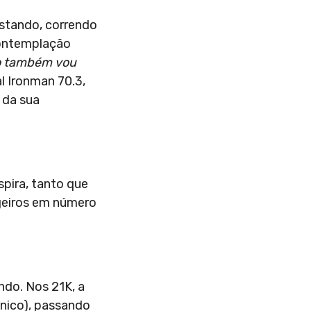
istando, correndo
contemplação
o também vou
l Ironman 70.3,
 da sua
spira, tanto que
geiros em número
ndo. Nos 21K, a
ânico), passando