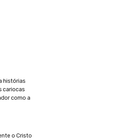
 histórias
s cariocas
iador como a
ente o Cristo