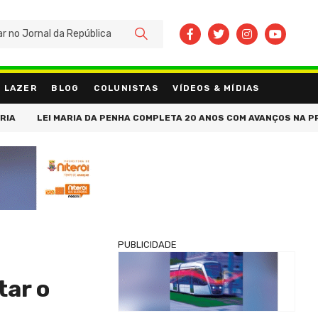
BUSCAR
LAZER
BLOG
COLUNISTAS
VÍDEOS & MÍDIAS
PERDE FIOS, PERDE IDENTIDADE'
ESTRATÉGIA CONTABILIDADE ES
PUBLICIDADE
tar o