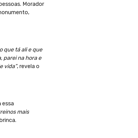
 pessoas. Morador
 monumento,
 que tá ali e que
, parei na hora e
e vida”
, revela o
a essa
treinos mais
 brinca.