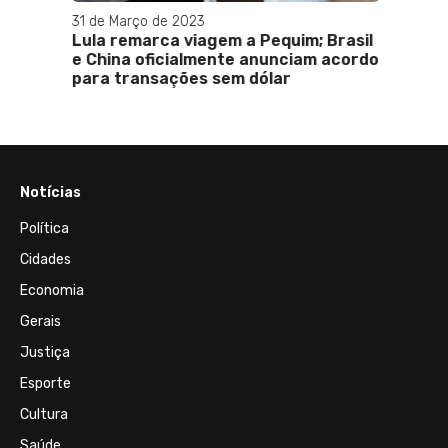
31 de Março de 2023
29 de 
a
Lula remarca viagem a Pequim; Brasil
Ator d
s à
e China oficialmente anunciam acordo
após 
para transações sem dólar
Notícias
Política
Cidades
Economia
Gerais
Justiça
Esporte
Cultura
Saúde