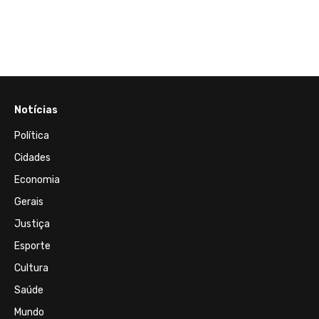
a
Jovem
zes
Paran
dias 
Notícias
Política
Cidades
Economia
Gerais
Justiça
Esporte
Cultura
Saúde
Mundo