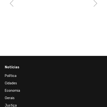
Previous
Next
e já
 sete
siva
m
Notícias
Política
Cidades
Economia
Gerais
Justiça