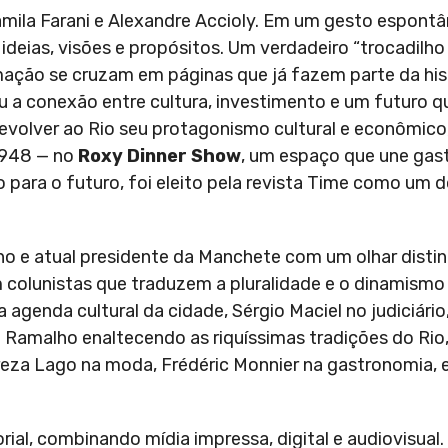
mila Farani e Alexandre Accioly. Em um gesto espontâ
eias, visões e propósitos. Um verdadeiro “trocadilho
mação se cruzam em páginas que já fazem parte da hist
u a conexão entre cultura, investimento e um futuro q
devolver ao Rio seu protagonismo cultural e econômico
1948 — no
Roxy Dinner Show
, um espaço que une gas
ão para o futuro, foi eleito pela revista Time como um
ano e atual presidente da Manchete com um olhar distin
 colunistas que traduzem a pluralidade e o dinamismo 
agenda cultural da cidade, Sérgio Maciel no judiciári
o Ramalho enaltecendo as riquíssimas tradições do Rio
ereza Lago na moda, Frédéric Monnier na gastronomia, 
ial, combinando mídia impressa, digital e audiovisual