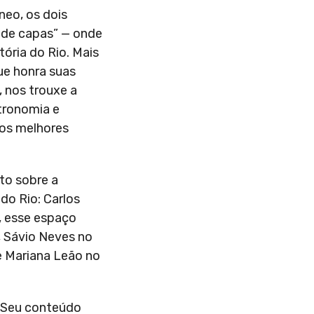
neo, os dois
 de capas” — onde
ória do Rio. Mais
ue honra suas
, nos trouxe a
tronomia e
 dos melhores
to sobre a
do Rio: Carlos
o, esse espaço
, Sávio Neves no
e Mariana Leão no
. Seu conteúdo