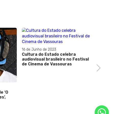
16 de Junho de 2023
Cultura do Estado celebra
audiovisual brasileiro no Festival
de Cinema de Vassouras
Next
20 de Ma
e ‘O
Lô borg
s’,
nas uni