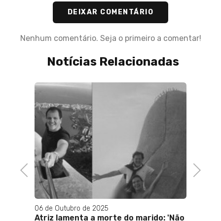
DEIXAR COMENTÁRIO
Nenhum comentário. Seja o primeiro a comentar!
Notícias Relacionadas
Previous
Next
06 de Outubro de 2025
27 de F
m de
Atriz lamenta a morte do marido: 'Não
Mega-