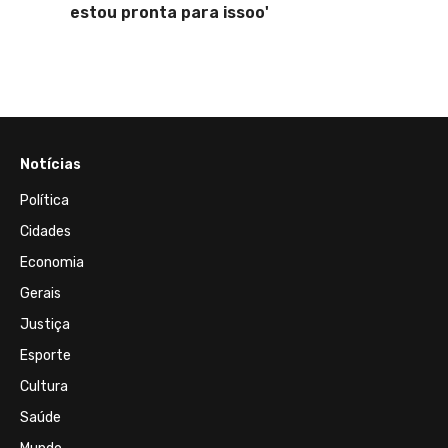
es
estou pronta para issoo'
prêmio
dor do
milhõ
Notícias
Política
Cidades
Economia
Gerais
Justiça
Esporte
Cultura
Saúde